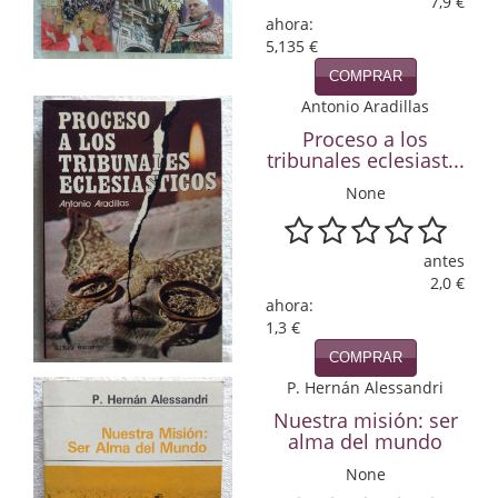
7,9 €
ahora:
Infantil y juvenil. Nuevo!!
5,135 €
COMPRAR
Infantil y juvenil. Nuevo!!!
Antonio Aradillas
Informática
Proceso a los
tribunales eclesiast...
Literatura fantástica
None
Literatura hispanoamericana
antes
Local
2,0 €
ahora:
Mafia y espionaje
1,3 €
COMPRAR
Matemáticas
P. Hernán Alessandri
Medicina
Nuestra misión: ser
alma del mundo
Música
None