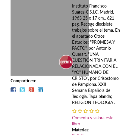
Biografías
Instituto Francisco
Suárez-C.S.I.C. Madrid,
Ciencia ficción
1963 25 x 17 cm., 621
pag. Recoge diecisiete
Cine
trabajos sobre el tema. En
el apartado Otros
Cocina
Estudios: "PROMESA Y
PACTO", por Antonio
Cómic
Queralt. "UNA
CUESTIÓN TRINITARIA
Cuentos y relatos
RELACIONADA CON EL
"YO" HUMANO DE
Deportes
CRISTO", por Crisostomo
Compartir en:
de Pamplona. XXII
Derecho
Semana Española de
Teología. Tapa blanda;
Discos deVinilo. LP
RELIGION TEOLOGIA .
Divulgación científica
Comenta y valora este
libro
DVD
Materias: