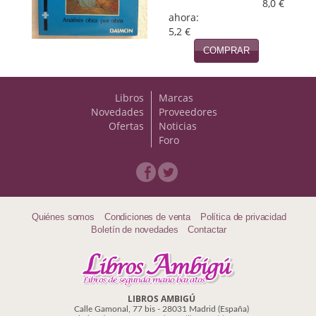
8,0 €
ahora:
5,2 €
COMPRAR
Libros
Marcas
Novedades
Proveedores
Ofertas
Noticias
Foro
Quiénes somos
Condiciones de venta
Política de privacidad
Boletín de novedades
Contactar
LIBROS AMBIGÚ
Calle Gamonal, 77 bis - 28031 Madrid (España)