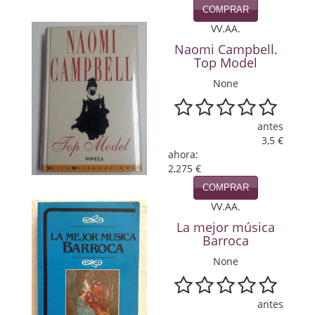
COMPRAR
Viajes
VV.AA.
Naomi Campbell.
Viajesç
Top Model
None
antes
3,5 €
ahora:
2,275 €
COMPRAR
VV.AA.
La mejor música
Barroca
None
antes