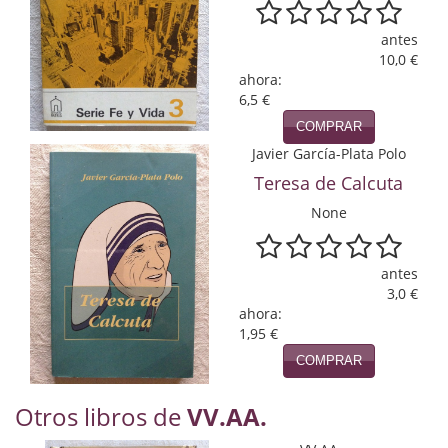
Naturaleza
antes
Novela Extranjera
10,0 €
ahora:
Novela fantástica
6,5 €
COMPRAR
Novela histórica
Javier García-Plata Polo
Novela negra
Teresa de Calcuta
None
Novela romántica
Otros idiomas
antes
3,0 €
Papás, Mamás, bebés...
ahora:
1,95 €
Papás, Mamás, Bebés...
COMPRAR
Papás, Mamás, Bebés…
Otros libros de
VV.AA.
Poesía