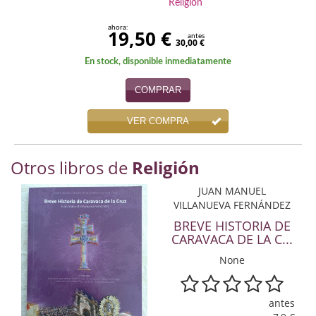
Religión
Economía
ahora:
19,50 €
antes
Enciclopedias
30,00 €
En stock, disponible inmediatamente
Ensayo
COMPRAR
Ensayo literario
VER COMPRA
Filosofía
Física y Química
Otros libros de
Religión
Física y química
JUAN MANUEL
VILLANUEVA FERNÁNDEZ
Guerra Civil Española
BREVE HISTORIA DE
CARAVACA DE LA C...
Historia
None
historia
antes
Infantil y juvenil