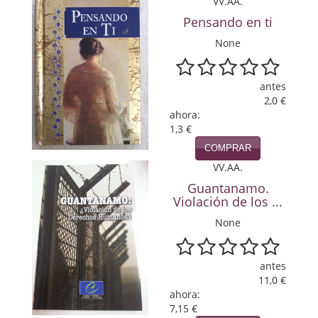
VV.AA.
Política
Pensando en ti
Psicología. Educación
None
Religión
antes
2,0 €
Revistas
ahora:
1,3 €
Segunda Guerra Mundial
COMPRAR
Sobre Madrid
VV.AA.
Guantanamo.
Teatro
Violación de los ...
Tema Local
None
Terror
antes
11,0 €
Terrorismo
ahora:
7,15 €
Varios