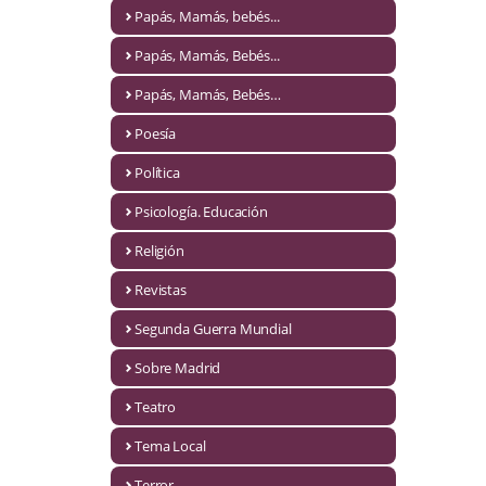
Naturaleza
Papás, Mamás, bebés...
Novela Extranjera
Papás, Mamás, Bebés...
Novela fantástica
Papás, Mamás, Bebés…
Poesía
Novela histórica
Política
Novela negra
Psicología. Educación
Novela romántica
Religión
Otros idiomas
Revistas
Papás, Mamás, bebés...
Segunda Guerra Mundial
Papás, Mamás, Bebés...
Sobre Madrid
Teatro
Papás, Mamás, Bebés…
Tema Local
Poesía
Terror