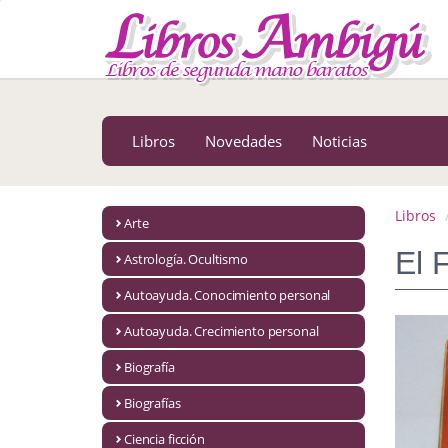
MENÚ PRINCIPAL
Libros
Novedades
Libros
Novedades
Noticias
Notícias
MATERIAS
Libros
Arte
Arte
El 
Astrología. Ocultismo
Astrología. Ocultismo
Autoayuda. Conocimiento personal
Autoayuda. Conocimiento personal
Autoayuda. Crecimiento personal
Autoayuda. Crecimiento personal
Biografía
Biografías
Biografía
Ciencia ficción