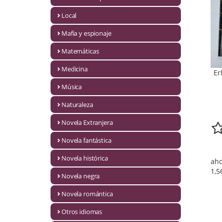
Infantil y juvenil. Nuevo!!
Local
Mafia y espionaje
Infantil y juvenil. Nuevo!!!
Matemáticas
Informática
Medicina
Er
Literatura fantástica
Música
Literatura hispanoamericana
Naturaleza
Local
Novela Extranjera
Mafia y espionaje
Novela fantástica
Novela histórica
Matemáticas
aho
1,5
Novela negra
Medicina
Novela romántica
Música
Otros idiomas