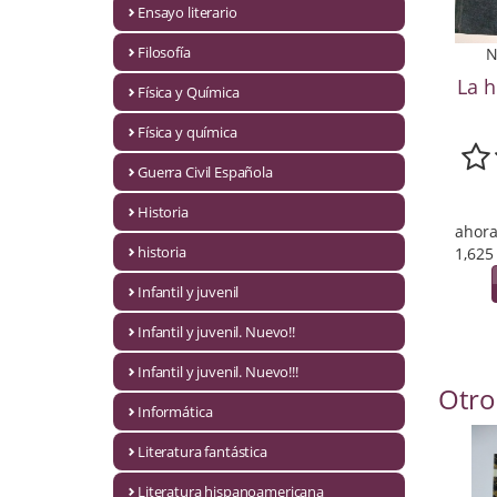
Ensayo literario
Economía
Filosofía
N
Enciclopedias
La h
Física y Química
Ensayo
Física y química
Ensayo literario
Guerra Civil Española
Filosofía
Historia
ahora
Física y Química
historia
1,625
Infantil y juvenil
Física y química
Infantil y juvenil. Nuevo!!
Guerra Civil Española
Infantil y juvenil. Nuevo!!!
Otro
Historia
Informática
historia
Literatura fantástica
Infantil y juvenil
Literatura hispanoamericana