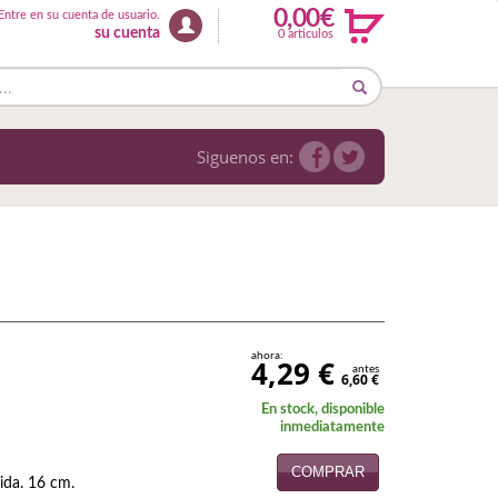
0,00€
Entre en su cuenta de usuario.
su cuenta
0 articulos
Siguenos en:
ahora:
4,29 €
antes
6,60 €
En stock, disponible
inmediatamente
COMPRAR
ida. 16 cm.