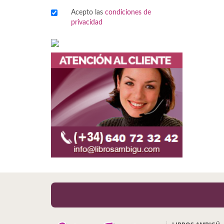
Acepto las
condiciones de
Viajes
privacidad
Viajesç