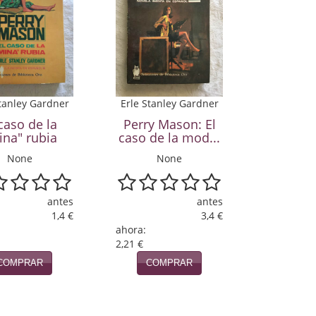
Stanley Gardner
Erle Stanley Gardner
caso de la
Perry Mason: El
ina" rubia
caso de la mod...
None
None
antes
antes
1,4 €
3,4 €
ahora:
2,21 €
COMPRAR
COMPRAR