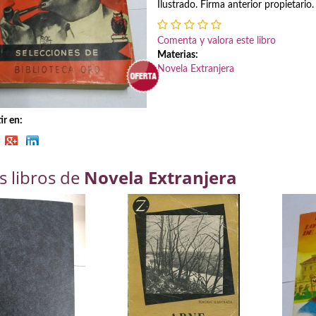
Ilustrado. Firma anterior propietario.
Comenta y valora este libro
Materias:
Novela Extranjera
r en:
s libros de
Novela Extranjera