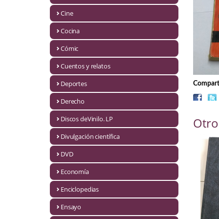
Biografías
Cine
Ciencia ficción
Cocina
Cine
Cómic
Cocina
Cuentos y relatos
Cómic
Deportes
Comparti
Derecho
Cuentos y relatos
Discos deVinilo. LP
Otro
Deportes
Divulgación científica
Derecho
DVD
Discos deVinilo. LP
Economía
Divulgación científica
Enciclopedias
DVD
Ensayo