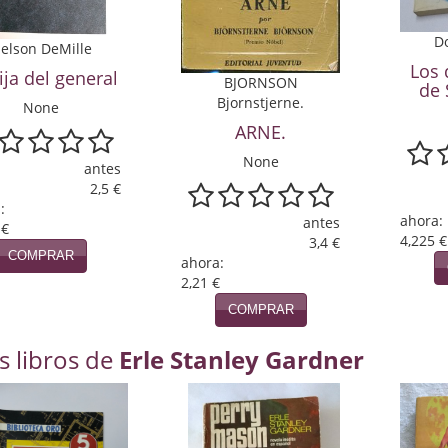
D
elson DeMille
Los
ija del general
BJORNSON
de 
Bjornstjerne.
None
ARNE.
None
antes
2,5 €
:
ahora:
antes
 €
4,225 €
3,4 €
COMPRAR
ahora:
2,21 €
COMPRAR
s libros de
Erle Stanley Gardner