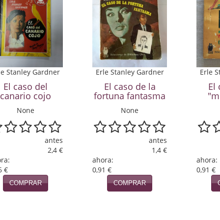
Erle 
le Stanley Gardner
Erle Stanley Gardner
El 
El caso del
El caso de la
"m
canario cojo
fortuna fantasma
None
None
antes
antes
2,4 €
1,4 €
ahora:
ra:
ahora:
0,91 €
6 €
0,91 €
COMPRAR
COMPRAR