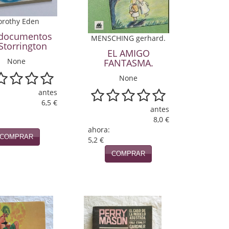
orothy Eden
 documentos
MENSCHING gerhard.
Storrington
EL AMIGO
None
FANTASMA.
None
antes
6,5 €
antes
8,0 €
ahora:
COMPRAR
5,2 €
COMPRAR