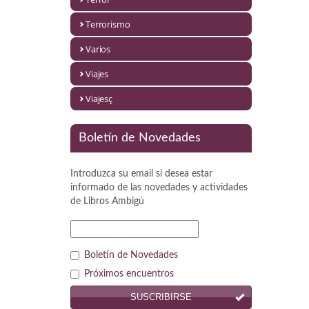
Política
Terrorismo
Psicología. Educación
Varios
Religión
Viajes
Revistas
Viajesç
Segunda Guerra Mundial
Boletín de Novedades
Sobre Madrid
Introduzca su email si desea estar
Teatro
informado de las novedades y actividades
de
Libros Ambigú
Tema Local
Terror
Boletín de Novedades
Terrorismo
Próximos encuentros
SUSCRIBIRSE
Varios