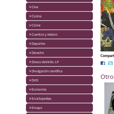
Biografías
Cine
Ciencia ficción
Cocina
Cine
Cómic
Cocina
Cuentos y relatos
Cómic
Deportes
Derecho
Cuentos y relatos
Comparti
Discos deVinilo. LP
Deportes
Divulgación científica
Otro
Derecho
DVD
Discos deVinilo. LP
Economía
Divulgación científica
Enciclopedias
DVD
Ensayo