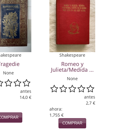
Shakespeare
hakespeare
Romeo y
Tragedie
Julieta/Medida ...
None
None
antes
antes
14,0 €
2,7 €
ahora:
1,755 €
COMPRAR
COMPRAR