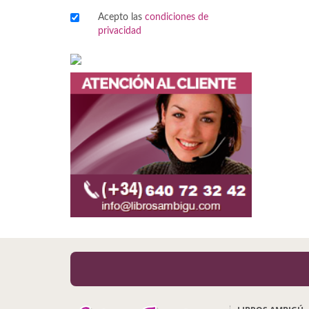
Acepto las
condiciones de
Viajes
privacidad
Viajesç