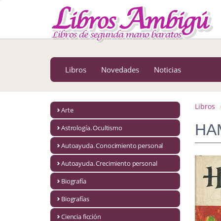
MENÚ PRINCIPAL
Libros
Novedades
Libros
Novedades
Noticias
Notícias
MATERIAS
Libros
Arte
Arte
HA
Astrología. Ocultismo
Astrología. Ocultismo
Autoayuda. Conocimiento personal
Autoayuda. Conocimiento personal
Autoayuda. Crecimiento personal
Autoayuda. Crecimiento personal
Biografía
Biografías
Biografía
Ciencia ficción