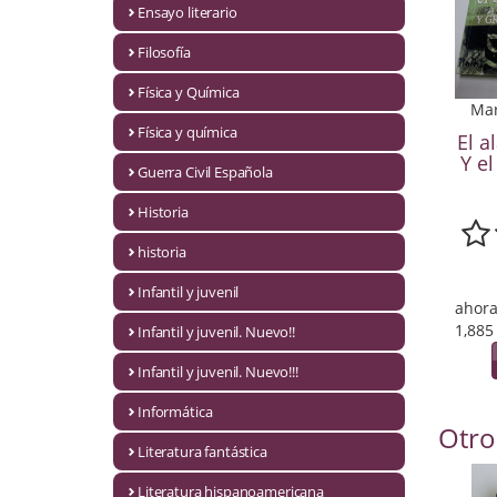
Ensayo literario
Economía
Filosofía
Enciclopedias
Física y Química
Mar
Ensayo
Física y química
El a
Ensayo literario
Y el
Guerra Civil Española
Filosofía
Historia
Física y Química
historia
Infantil y juvenil
Física y química
ahora
1,885
Infantil y juvenil. Nuevo!!
Guerra Civil Española
Infantil y juvenil. Nuevo!!!
Historia
Informática
Otro
historia
Literatura fantástica
Infantil y juvenil
Literatura hispanoamericana