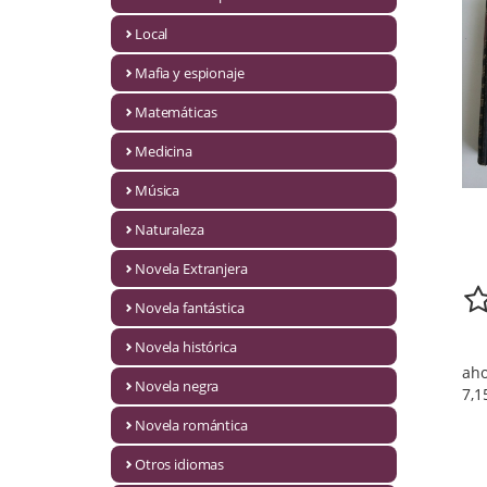
Infantil y juvenil. Nuevo!!
Local
Mafia y espionaje
Infantil y juvenil. Nuevo!!!
Matemáticas
Informática
Medicina
Literatura fantástica
Música
Literatura hispanoamericana
Naturaleza
Local
Novela Extranjera
Mafia y espionaje
Novela fantástica
Novela histórica
Matemáticas
aho
Novela negra
7,1
Medicina
Novela romántica
Música
Otros idiomas