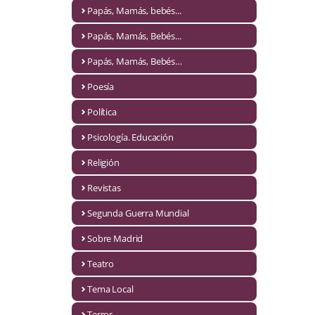
Naturaleza
Papás, Mamás, bebés...
Novela Extranjera
Papás, Mamás, Bebés...
Novela fantástica
Papás, Mamás, Bebés…
Poesía
Novela histórica
Política
Novela negra
Psicología. Educación
Novela romántica
Religión
Otros idiomas
Revistas
Papás, Mamás, bebés...
Segunda Guerra Mundial
Papás, Mamás, Bebés...
Sobre Madrid
Teatro
Papás, Mamás, Bebés…
Tema Local
Poesía
Terror