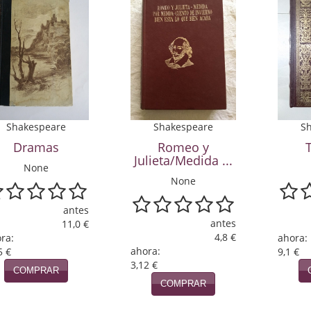
Shakespeare
Shakespeare
S
Romeo y
Dramas
Julieta/Medida ...
None
None
antes
antes
11,0 €
4,8 €
ra:
ahora:
ahora:
5 €
9,1 €
3,12 €
COMPRAR
COMPRAR