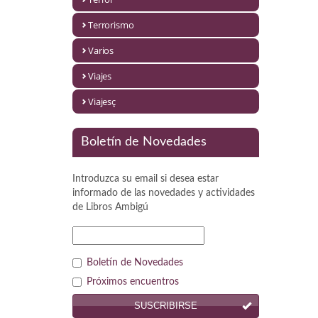
Política
Terrorismo
Psicología. Educación
Varios
Religión
Viajes
Revistas
Viajesç
Segunda Guerra Mundial
Boletín de Novedades
Sobre Madrid
Introduzca su email si desea estar
Teatro
informado de las novedades y actividades
de
Libros Ambigú
Tema Local
Terror
Boletín de Novedades
Terrorismo
Próximos encuentros
SUSCRIBIRSE
Varios