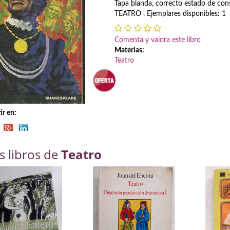
Tapa blanda, correcto estado de con
TEATRO . Ejemplares disponibles: 1
Comenta y valora este libro
Materias:
Teatro
r en:
s libros de
Teatro