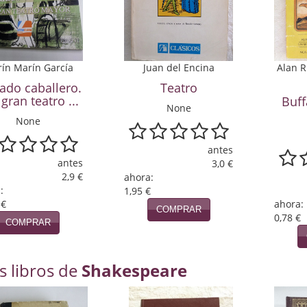
ín Marín García
Juan del Encina
Alan R
lado caballero.
Teatro
 gran teatro ...
Buff
None
None
antes
antes
3,0 €
2,9 €
ahora:
:
1,95 €
 €
ahora:
COMPRAR
0,78 €
COMPRAR
s libros de
Shakespeare