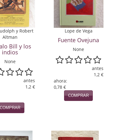
udolph y Robert
Lope de Vega
Altman
Fuente Ovejuna
alo Bill y los
None
indios
None
antes
1,2 €
antes
ahora:
1,2 €
0,78 €
COMPRAR
COMPRAR