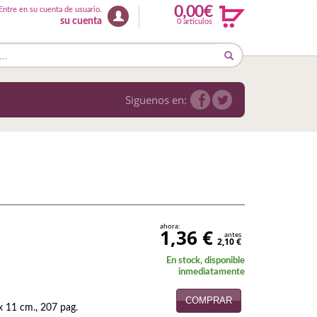
0,00€
Entre en su cuenta de usuario.
su cuenta
0 articulos
Siguenos en:
ahora:
1,36 €
antes
2,10 €
En stock, disponible
inmediatamente
COMPRAR
 11 cm., 207 pag.