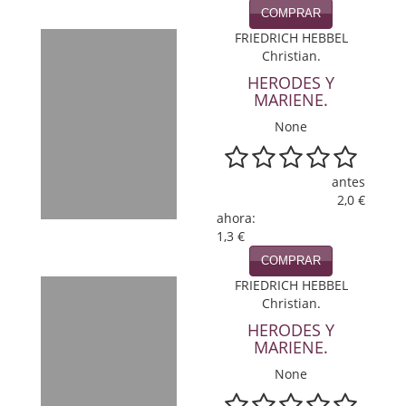
COMPRAR
Política
FRIEDRICH HEBBEL
Psicología. Educación
Christian.
HERODES Y
Religión
MARIENE.
None
Revistas
Segunda Guerra Mundial
antes
2,0 €
Sobre Madrid
ahora:
1,3 €
Teatro
COMPRAR
Tema Local
FRIEDRICH HEBBEL
Christian.
Terror
HERODES Y
MARIENE.
Terrorismo
None
Varios