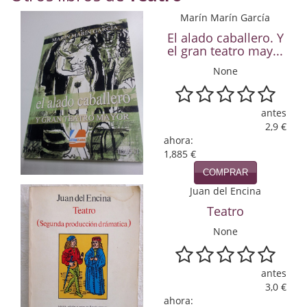
Economía
Marín Marín García
El alado caballero. Y
Enciclopedias
el gran teatro may...
Ensayo
None
Ensayo literario
antes
2,9 €
Filosofía
ahora:
1,885 €
Física y Química
COMPRAR
Física y química
Juan del Encina
Teatro
Guerra Civil Española
None
Historia
historia
antes
3,0 €
Infantil y juvenil
ahora: