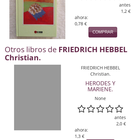
Naturaleza
antes
1,2 €
Novela Extranjera
ahora:
0,78 €
Novela fantástica
COMPRAR
Novela histórica
Otros libros de
FRIEDRICH HEBBEL
Novela negra
Christian.
Novela romántica
FRIEDRICH HEBBEL
Christian.
Otros idiomas
HERODES Y
MARIENE.
Papás, Mamás, bebés...
None
Papás, Mamás, Bebés...
antes
Papás, Mamás, Bebés…
2,0 €
ahora:
Poesía
1,3 €