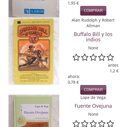
1,95 €
Infantil y juvenil. Nuevo!!
COMPRAR
Alan Rudolph y Robert
Infantil y juvenil. Nuevo!!!
Altman
Informática
Buffalo Bill y los
indios
Literatura fantástica
None
Literatura hispanoamericana
antes
Local
1,2 €
ahora:
Mafia y espionaje
0,78 €
COMPRAR
Matemáticas
Lope de Vega
Medicina
Fuente Ovejuna
None
Música