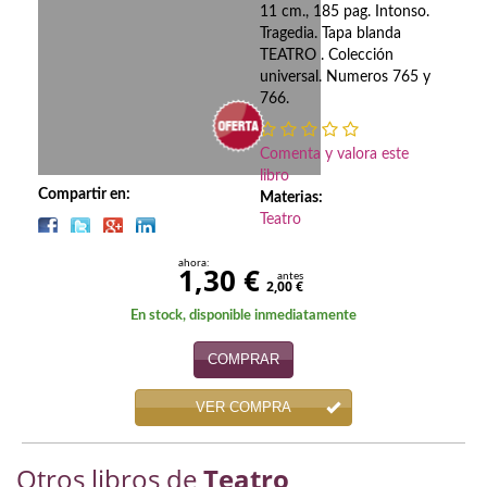
Biografías
11 cm., 185 pag. Intonso.
Tragedia. Tapa blanda
Ciencia ficción
TEATRO . Colección
universal. Numeros 765 y
Cine
766.
Cocina
Comenta y valora este
libro
Cómic
Compartir en:
Materias:
Teatro
Cuentos y relatos
ahora:
1,30 €
Deportes
antes
2,00 €
En stock, disponible inmediatamente
Derecho
COMPRAR
Discos deVinilo. LP
VER COMPRA
Divulgación científica
DVD
Otros libros de
Teatro