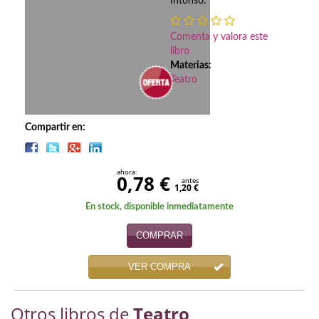
Biografías
Intonso.
Ciencia ficción
Comenta y valora este
libro
Cine
Materias:
Teatro
Cocina
Cómic
Compartir en:
Cuentos y relatos
ahora:
0,78 €
Deportes
antes
1,20 €
En stock, disponible inmediatamente
Derecho
COMPRAR
Discos deVinilo. LP
VER COMPRA
Divulgación científica
DVD
Otros libros de
Teatro