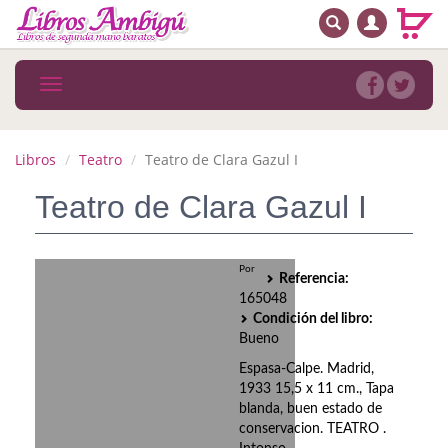
BUSCAR
MENÚ PRINCIPAL
Libros
Toggle
navigation
Novedades
Notícias
Libros
Teatro
Teatro de Clara Gazul I
MATERIAS
Teatro de Clara Gazul I
Arte
Por
Referencia:
Astrología. Ocultismo
165048
Condición del libro:
Autoayuda. Conocimiento personal
Bueno
Autoayuda. Crecimiento personal
Espasa-Calpe. Madrid,
1933 15,5 x 11 cm., Tapa
Biografía
blanda, buen estado de
conservacion. TEATRO .