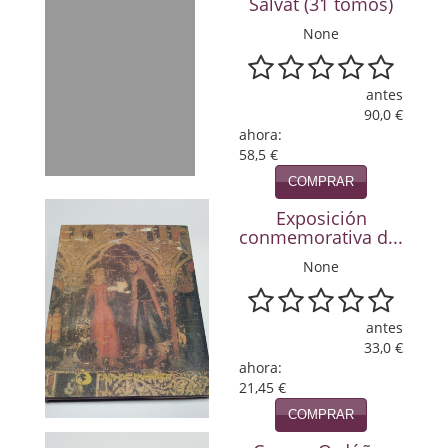
Salvat (31 tomos)
Política
None
Psicología. Educación
antes
Religión
90,0 €
ahora:
Revistas
58,5 €
COMPRAR
Segunda Guerra Mundial
Exposición
Sobre Madrid
conmemorativa d...
None
Teatro
Tema Local
antes
33,0 €
Terror
ahora:
21,45 €
Terrorismo
COMPRAR
Varios