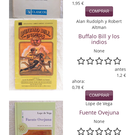
1,95 €
Infantil y juvenil. Nuevo!!
COMPRAR
Alan Rudolph y Robert
Infantil y juvenil. Nuevo!!!
Altman
Informática
Buffalo Bill y los
indios
Literatura fantástica
None
Literatura hispanoamericana
antes
Local
1,2 €
ahora:
Mafia y espionaje
0,78 €
COMPRAR
Matemáticas
Lope de Vega
Medicina
Fuente Ovejuna
None
Música