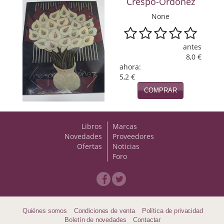
Crespo-Ordóñez
Viajes
None
Viajesç
antes
8,0 €
ahora:
5,2 €
COMPRAR
Libros
Marcas
Novedades
Proveedores
Ofertas
Noticias
Foro
Quiénes somos
Condiciones de venta
Política de privacidad
Boletín de novedades
Contactar