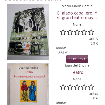
Economía
Marín Marín García
El alado caballero. Y
Enciclopedias
el gran teatro may...
Ensayo
None
Ensayo literario
antes
2,9 €
Filosofía
ahora:
1,885 €
Física y Química
COMPRAR
Física y química
Juan del Encina
Teatro
Guerra Civil Española
None
Historia
historia
antes
3,0 €
Infantil y juvenil
ahora: